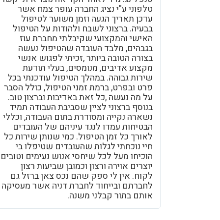
טלפוני ע"י נציג החברה עופר צמח אשר
עדכן תאריך הגעה וזמן משוער לטיפול
בבעיה. ברצוני לשבח ולהודות על הטיפול
האישי והמקצועי שקיבלתי מחברת עוז
בגבהים, מלבד העובדה שהטיפול נעשה
בצורה הטובה ביותר ,זכיתי לפגוש אנשי
מקצוע אדיבים, מנומסים, בעלי תודעת
שירות גבוהה. במהלך הטיפול עודכנתי בכל
פרט ובפרט, ברמת זמני הטיפול, כולל הסבר
על מה נעשה ,כל זאת באדיבות וברצון טוב.
בנוסף ברצוני לציין שסביבת העבודה תמיד
נשארה נקייה ומסודרת בתום העבודה, וכללי
הבטיחות עמדו לנגד עיניהם של העובדים
לאורך כל זמן הטיפול. כמי שנותן שירות כל
חיי נוכחתי לגלות שהעובדים שטיפלו בי
הוכיחו מעל לכל שיחסי אנוש נעימים וטובים
יוצרים אוירה ורצון וכמובן שביעות רצון
לקוח. אין לי ספק שהם נכס צאן ברזל גם
לחברתם ובייחוד לחברת דניה אשר מעסיקה
אותם בתור קבלני משנה.