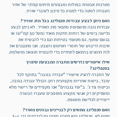
מערכות אבטחה כפולות ומבצעים תיחום קפדני של אזור
העבודה למטה כדי למנוע כל סיכון לעוברי אורח.
האם ניתן לבצע עבודות סנפלינג בכל מזג אוויר?
עבודות גובה מושפעות מתנאי מזג האוויר. לא ניתן לבצע
גלישה בימים של רוחות חזקות מאוד (מעל 30 קמ"ש) או
בגשם שוטף, גם מטעמי בטיחות וגם כדי להבטיח את
איכות הייבוש של חומרי האיטום והצבע. אנו מתכננים את
לוח הזמנים בהתאם לתחזית כדי להבטיח תוצאה מושלמת.
אילו אישורים נדרשים מחברה המבצעת שיפוץ
בסנפלינג?
על החברה להציג אישורי "עבודה בגובה" בתוקף לכל
עובד, ביטוח אחריות מקצועית רחב הכולל עבודה בגובה,
וביטוח צד ג'. ב"עוז בגבהים" אנו מקפידים על רישוי מלא
ומעסיקים רק אנשי מקצוע מוסמכים שעברו הכשרה
ייעודית לגלישת מעטפת.
האם סנפלינג מתאים רק לבניינים גבוהים מאוד?
ממש לא. סנפלינג הוא פתרון מצוין גם לבניינים בני 3-4