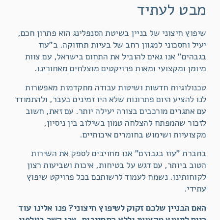
מבט לעתיד
שיפוץ חיצוני של בניין בשיטת הסנפלינג הוא פתרון חכם,
יעיל וחסכוני למגוון רחב של בעיות תחזוקה. ב"עוז
בגבהים" אנו גאים להוביל את התחום בישראל, עם צוות
מיומן ומקצועי ומאות פרויקטים מוצלחים מאחורינו.
טכנולוגיות חדשות ושיטות עבודה מתקדמות מאפשרות
לנו להציע היום פתרונות שלא היו זמינים בעבר, ולהתמודד
עם אתגרים מורכבים בצורה יעילה יותר. עם זאת, חשוב
לזכור שהמפתח להצלחה טמון בשילוב בין ניסיון,
מקצועיות ושימוש בחומרים איכותיים.
בחברת "עוז בגבהים" אנו מחויבים לספק את השירות
הטוב ביותר, עם דגש על בטיחות, איכות ושביעות רצון
לקוחותינו. נשמח לעמוד לרשותכם בכל פרויקט שיפוץ
עתידי.
האם הבניין שלכם זקוק לשיפוץ חיצוני? פנו אלינו עוד
היום לייעוץ מקצועי וללא התחייבות. צרו קשר בטלפון